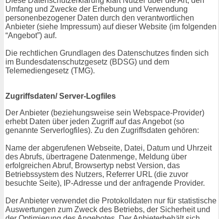
Diese Datenschutzerklärung klärt Nutzer über die Art, den
Umfang und Zwecke der Erhebung und Verwendung
personenbezogener Daten durch den verantwortlichen
Anbieter (siehe Impressum) auf dieser Website (im folgenden
“Angebot”) auf.
Die rechtlichen Grundlagen des Datenschutzes finden sich
im Bundesdatenschutzgesetz (BDSG) und dem
Telemediengesetz (TMG).
Zugriffsdaten/ Server-Logfiles
Der Anbieter (beziehungsweise sein Webspace-Provider)
erhebt Daten über jeden Zugriff auf das Angebot (so
genannte Serverlogfiles). Zu den Zugriffsdaten gehören:
Name der abgerufenen Webseite, Datei, Datum und Uhrzeit
des Abrufs, übertragene Datenmenge, Meldung über
erfolgreichen Abruf, Browsertyp nebst Version, das
Betriebssystem des Nutzers, Referrer URL (die zuvor
besuchte Seite), IP-Adresse und der anfragende Provider.
Der Anbieter verwendet die Protokolldaten nur für statistische
Auswertungen zum Zweck des Betriebs, der Sicherheit und
der Optimierung des Angebotes. Der Anbieterbehält sich